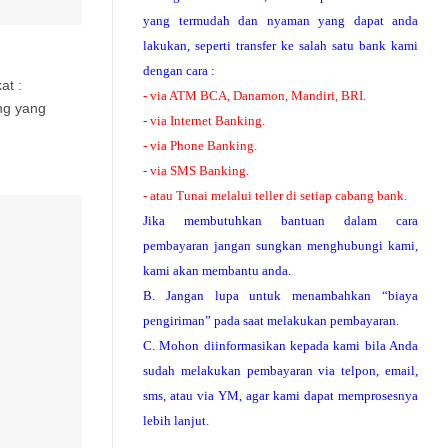
yang termudah dan nyaman yang dapat anda
lakukan, seperti transfer ke salah satu bank kami
dengan cara :
at :
- via ATM BCA, Danamon, Mandiri, BRI.
ng yang
- via Internet Banking.
- via Phone Banking.
- via SMS Banking.
- atau Tunai melalui teller di setiap cabang bank.
Jika membutuhkan bantuan dalam cara
pembayaran jangan sungkan menghubungi kami,
kami akan membantu anda.
B. Jangan lupa untuk menambahkan “biaya
pengiriman” pada saat melakukan pembayaran.
C. Mohon diinformasikan kepada kami bila Anda
sudah melakukan pembayaran via telpon, email,
sms, atau via YM, agar kami dapat memprosesnya
lebih lanjut.