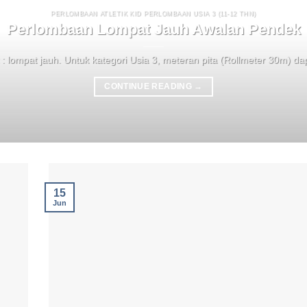
PERLOMBAAN ATLETIK KID PERLOMBAAN USIA 3 (11-12 THN)
Perlombaan Lompat Jauh Awalan Pendek
 : lompat jauh. Untuk kategori Usia 3, meteran pita (Rollmeter 30m) dap
CONTINUE READING
→
15
Jun