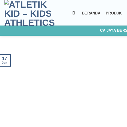
Skip
to
BERANDA
PRODUK
content
CV JAYA BER
17
Jun