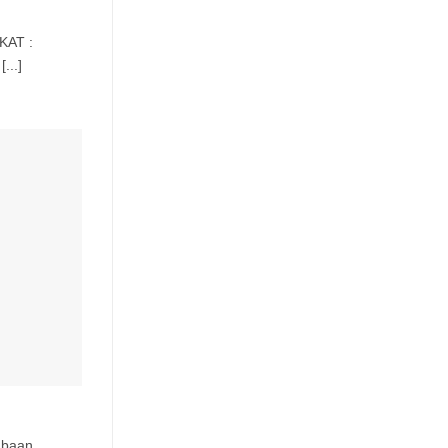
KAT :
...]
mbaan