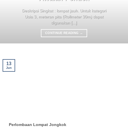
Deskripsi Singkat : lompat jauh. Untuk kategori
Usia 3, meteran pita (Rollmeter 30m) dapat
digunakan [...]
CONTINUE READING
→
13
Jun
Perlombaan Lompat Jongkok