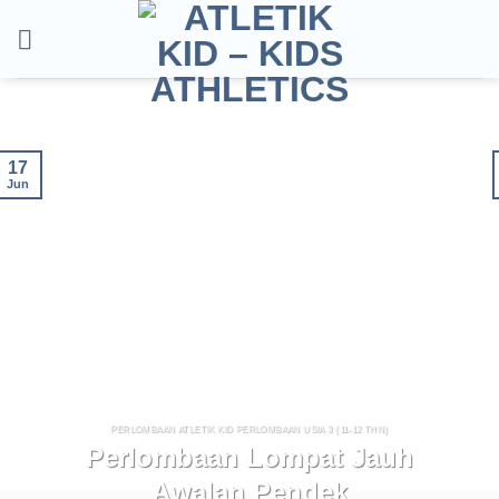
Skip
to
content
17
Jun
PERLOMBAAN ATLETIK KID PERLOMBAAN USIA 3 (11-12 THN)
Perlombaan Lompat Jauh
Awalan Pendek