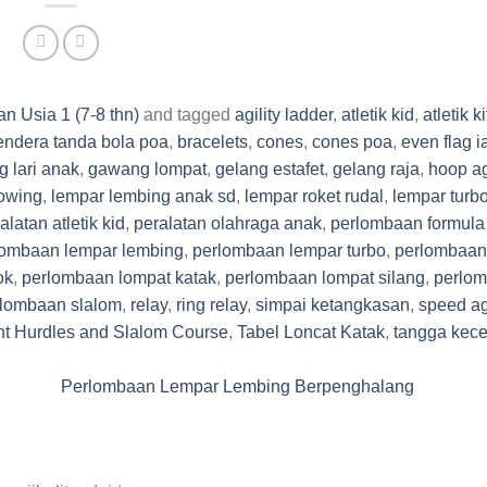
n Usia 1 (7-8 thn)
and tagged
agility ladder
,
atletik kid
,
atletik ki
endera tanda bola poa
,
bracelets
,
cones
,
cones poa
,
even flag i
 lari anak
,
gawang lompat
,
gelang estafet
,
gelang raja
,
hoop agi
rowing
,
lempar lembing anak sd
,
lempar roket rudal
,
lempar turb
latan atletik kid
,
peralatan olahraga anak
,
perlombaan formula
lombaan lempar lembing
,
perlombaan lempar turbo
,
perlombaan
ok
,
perlombaan lompat katak
,
perlombaan lompat silang
,
perlo
lombaan slalom
,
relay
,
ring relay
,
simpai ketangkasan
,
speed ag
nt Hurdles and Slalom Course
,
Tabel Loncat Katak
,
tangga kec
Perlombaan Lempar Lembing Berpenghalang