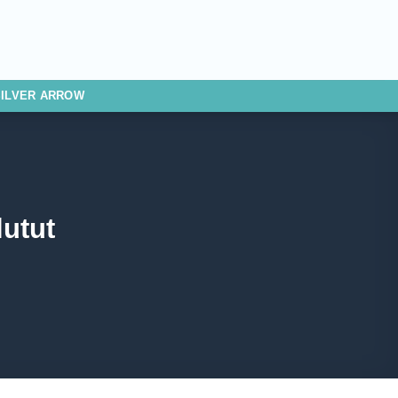
SILVER ARROW
utut