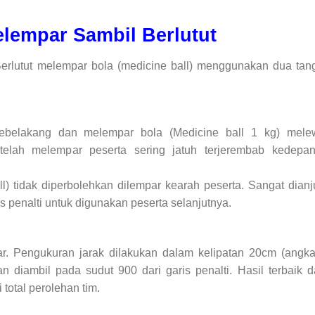
lempar Sambil Berlutut
rlutut melempar bola (medicine ball) menggunakan dua ta
kebelakang dan melempar bola (Medicine ball 1 kg) mele
elah melempar peserta sering jatuh terjerembab kedepan
) tidak diperbolehkan dilempar kearah peserta. Sangat dianj
penalti untuk digunakan peserta selanjutnya.
ar. Pengukuran jarak dilakukan dalam kelipatan 20cm (angka
n diambil pada sudut 900 dari garis penalti. Hasil terbaik da
total perolehan tim.