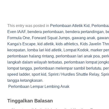
This entry was posted in
Perlombaan Atletik Kid
,
Perlombaa
Even IAAF
,
bendera perlombaan
,
bendera pertandingan
,
b
Formula One
,
Forward Squat Jumps
,
gawang anak
,
gawang
Kanga's Escape
,
kid atletik
,
kids athletics
,
Kids Javelin Th
kecepatan
,
lomba lari kid atletik
,
Lompat Kodok
,
marker pera
perlombaan halang rintang
,
perlombaan lari anak poa
,
per
langkah dalam wilayah terbatas
,
perlombaan lompat jongk
lompat tangga
,
perlombaan melempar sambil berlututu
,
per
speed ladder
,
sport kid
,
Sprint / Hurdles Shuttle Relay
,
Spri
tangga ketangkasan
.
Perlombaan Lempar Lembing Anak
Tinggalkan Balasan