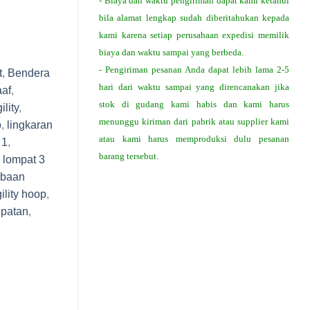
- Biaya dan waktu pengiriman dapat kami ketahui
bila alamat lengkap sudah diberitahukan kepada
kami karena setiap perusahaan expedisi memilik
biaya dan waktu sampai yang berbeda.
- Pengiriman pesanan Anda dapat lebih lama 2-5
t
,
Bendera
hari dari waktu sampai yang direncanakan jika
aaf
,
stok di gudang kami habis dan kami harus
lity
,
menunggu kiriman dari pabrik atau supplier kami
o
,
lingkaran
atau kami harus memproduksi dulu pesanan
 1
,
barang tersebut.
 lompat 3
mbaan
ility hoop
,
epatan
,