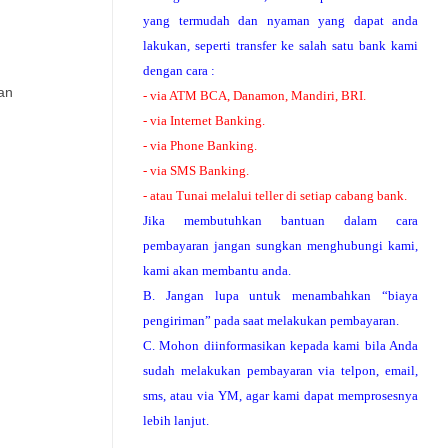
yang termudah dan nyaman yang dapat anda
lakukan, seperti transfer ke salah satu bank kami
dengan cara :
an
- via ATM BCA, Danamon, Mandiri, BRI.
.
- via Internet Banking.
- via Phone Banking.
- via SMS Banking.
- atau Tunai melalui teller di setiap cabang bank.
Jika membutuhkan bantuan dalam cara
pembayaran jangan sungkan menghubungi kami,
kami akan membantu anda.
B. Jangan lupa untuk menambahkan “biaya
pengiriman” pada saat melakukan pembayaran.
C. Mohon diinformasikan kepada kami bila Anda
sudah melakukan pembayaran via telpon, email,
sms, atau via YM, agar kami dapat memprosesnya
lebih lanjut.