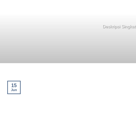
Deskripsi Singkat
15
Jun