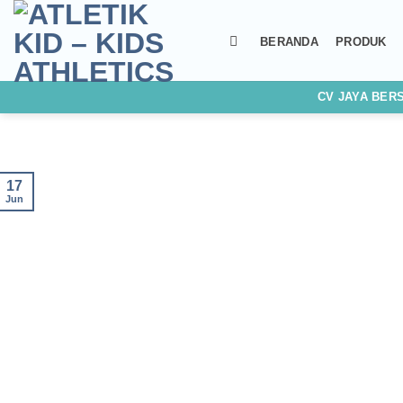
Skip
to
BERANDA
PRODUK
content
CV JAYA BER
17
Jun