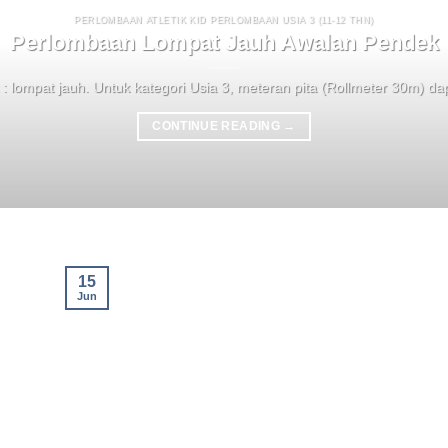
PERLOMBAAN ATLETIK KID PERLOMBAAN USIA 3 (11-12 THN)
Perlombaan Lompat Jauh Awalan Pendek
 : lompat jauh. Untuk kategori Usia 3, meteran pita (Rollmeter 30m) dap
CONTINUE READING
→
15
Jun