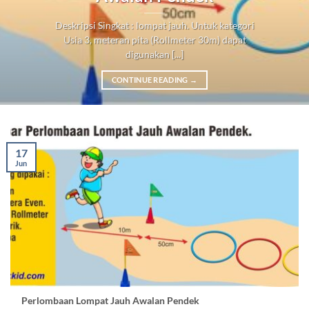
Deskripsi Singkat : lompat jauh. Untuk kategori
Usia 3, meteran pita (Rollmeter 30m) dapat
digunakan [...]
CONTINUE READING
→
17
Jun
Perlombaan Lompat Jauh Awalan Pendek