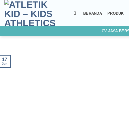
Skip
to
BERANDA
PRODUK
content
CV JAYA BER
17
Jun