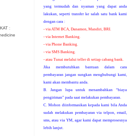
yang termudah dan nyaman yang dapat anda
lakukan, seperti transfer ke salah satu bank kami
dengan cara :
KAT :
- via ATM BCA, Danamon, Mandiri, BRI.
medicine
- via Internet Banking.
- via Phone Banking.
- via SMS Banking.
- atau Tunai melalui teller di setiap cabang bank.
Jika membutuhkan bantuan dalam cara
pembayaran jangan sungkan menghubungi kami,
kami akan membantu anda.
B. Jangan lupa untuk menambahkan “biaya
pengiriman” pada saat melakukan pembayaran.
C. Mohon diinformasikan kepada kami bila Anda
sudah melakukan pembayaran via telpon, email,
sms, atau via YM, agar kami dapat memprosesnya
lebih lanjut.