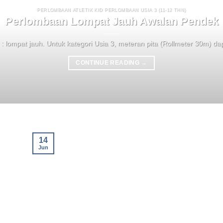
PERLOMBAAN ATLETIK KID PERLOMBAAN USIA 3 (11-12 THN)
Perlombaan Lompat Jauh Awalan Pendek
 : lompat jauh. Untuk kategori Usia 3, meteran pita (Rollmeter 30m) dap
CONTINUE READING
→
14
Jun