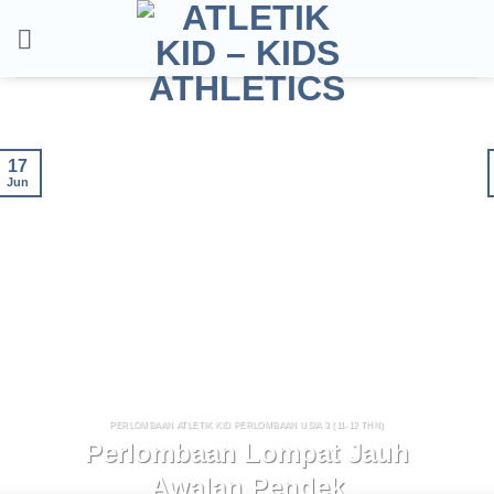
Skip
to
content
17
Jun
PERLOMBAAN ATLETIK KID PERLOMBAAN USIA 3 (11-12 THN)
Perlombaan Lompat Jauh
Awalan Pendek