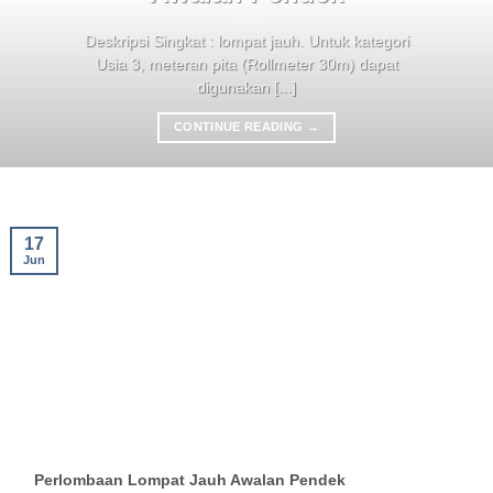
Deskripsi Singkat : lompat jauh. Untuk kategori
Usia 3, meteran pita (Rollmeter 30m) dapat
digunakan [...]
CONTINUE READING
→
17
Jun
Perlombaan Lompat Jauh Awalan Pendek