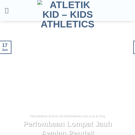
Skip
to
content
17
Jun
PERLOMBAAN ATLETIK KID PERLOMBAAN USIA 3 (11-12 THN)
Perlombaan Lompat Jauh
Awalan Pendek