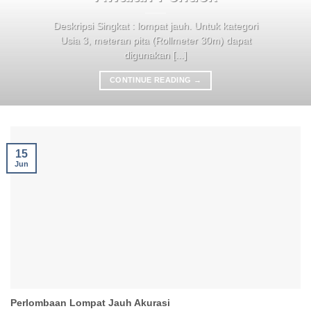
Deskripsi Singkat : lompat jauh. Untuk kategori
Usia 3, meteran pita (Rollmeter 30m) dapat
digunakan [...]
CONTINUE READING
→
15
Jun
Perlombaan Lompat Jauh Akurasi