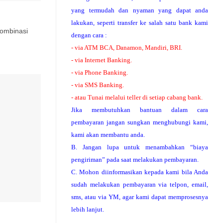
yang termudah dan nyaman yang dapat anda
lakukan, seperti transfer ke salah satu bank kami
kombinasi
dengan cara :
- via ATM BCA, Danamon, Mandiri, BRI.
- via Internet Banking.
- via Phone Banking.
- via SMS Banking.
- atau Tunai melalui teller di setiap cabang bank.
Jika membutuhkan bantuan dalam cara
pembayaran jangan sungkan menghubungi kami,
kami akan membantu anda.
B. Jangan lupa untuk menambahkan “biaya
pengiriman” pada saat melakukan pembayaran.
C. Mohon diinformasikan kepada kami bila Anda
sudah melakukan pembayaran via telpon, email,
sms, atau via YM, agar kami dapat memprosesnya
lebih lanjut.