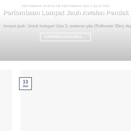
PERLOMBAAN ATLETIK KID PERLOMBAAN USIA 3 (11-12 THN)
Perlombaan Lompat Jauh Awalan Pendek
 : lompat jauh. Untuk kategori Usia 3, meteran pita (Rollmeter 30m) dap
CONTINUE READING
→
13
Jun