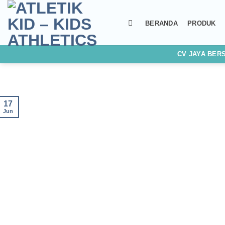
Skip
to
BERANDA
PRODUK
content
CV JAYA BER
17
Jun