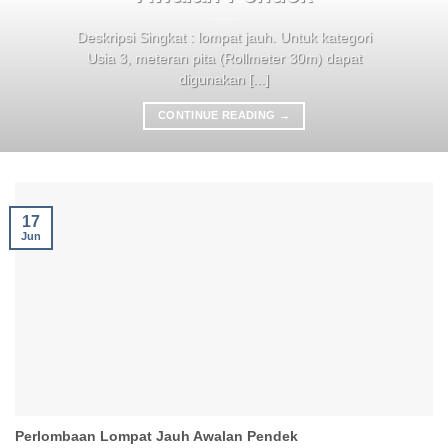
Deskripsi Singkat : lompat jauh. Untuk kategori
Usia 3, meteran pita (Rollmeter 30m) dapat
digunakan [...]
CONTINUE READING
→
17
Jun
Perlombaan Lompat Jauh Awalan Pendek