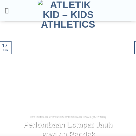
Skip
to
content
17
Jun
PERLOMBAAN ATLETIK KID PERLOMBAAN USIA 3 (11-12 THN)
Perlombaan Lompat Jauh
Awalan Pendek