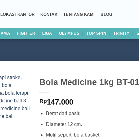
LOKASI KANTOR
KONTAK
TENTANG KAMI
BLOG
SAMA
FIGHTER
LIGA
OLYMPUS
TOP SPIN
TRINITY
Bola Medicine 1kg BT-0
Add to
147.000
wishlist
Rp
Berat dari pasir.
Diameter 12 cm.
Motif seperti bola basket.