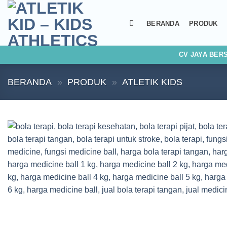
Skip
to
BERANDA
PRODUK
content
CV JAYA BER
BERANDA
»
PRODUK
»
ATLETIK KIDS