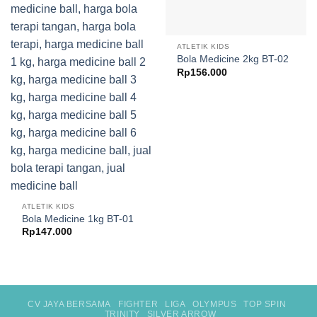
ATLETIK KIDS
Bola Medicine 2kg BT-02
Rp
156.000
ATLETIK KIDS
Bola Medicine 1kg BT-01
Rp
147.000
CV JAYA BERSAMA
FIGHTER
LIGA
OLYMPUS
TOP SPIN
TRINITY
SILVER ARROW