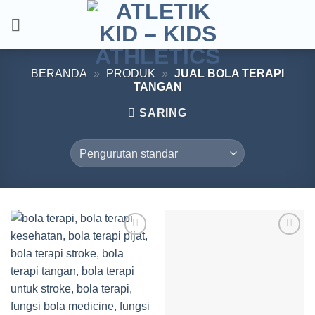
Skip
to
content
BERANDA
»
PRODUK
»
JUAL BOLA TERAPI
TANGAN
SARING
Add to
Add to
wishlist
wishlist