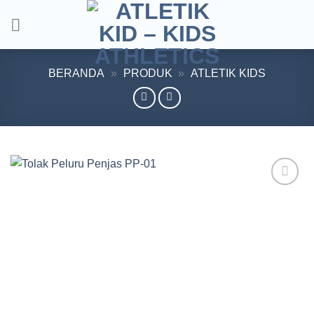
Skip
to
content
BERANDA
»
PRODUK
»
ATLETIK KIDS
Add to
wishlist