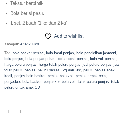
Tekstur berbintik.
Bola berisi pasir.
1 set, 2 buah (1 kg dan 2 kg).
Add to wishlist
Kategori:
Atletik Kids
Tag:
bola basket penjas
,
bola kasti penjas
,
bola pendidikan jasmani
,
bola penjas
,
bola penjas peluru
,
bola sepak penjas
,
bola voli penjas
,
harga peluru penjas
,
harga tolak peluru penjas
,
jual peluru penjas
,
jual
tolak peluru penjas
,
peluru penjas 1kg dan 2kg
,
peluru penjas anak
kecil
,
penjas bola basket
,
penjas bola voli
,
penjas sepak bola
,
penjaskes bola basket
,
penjaskes bola voli
,
tolak peluru penjas
,
tolak
peluru untuk anak SD