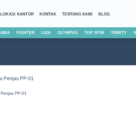
LOKASI KANTOR
KONTAK
TENTANG KAMI
BLOG
SAMA
FIGHTER
LIGA
OLYMPUS
TOP SPIN
TRINITY
Add to
u Penjas PP-01
wishlist