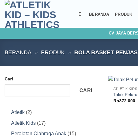
Skip
to
BERANDA
PRODUK
content
CV JAYA BER
BERANDA
»
PRODUK
»
BOLA BASKET PENJAS
Cari
ATLETIK KIDS
CARI
Tolak Pelur
Rp
372.000
2
Atletik
2
Produk
17
Atletik Kids
17
Produk
15
Peralatan Olahraga Anak
15