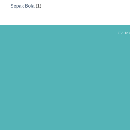
Produk
1
Sepak Bola
1
Produk
CV JA