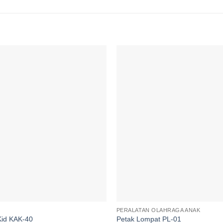
Add to
wishlist
PERALATAN OLAHRAGA ANAK
 Kid KAK-40
Petak Lompat PL-01