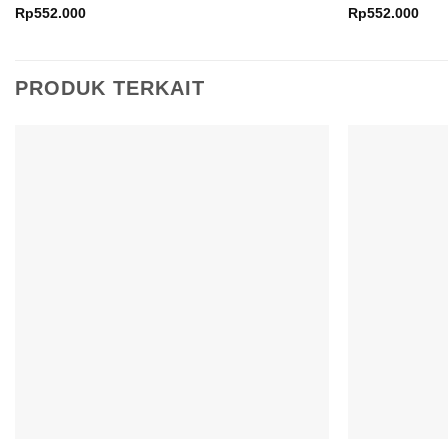
Rp
552.000
Rp
552.000
PRODUK TERKAIT
Add to
wishlist