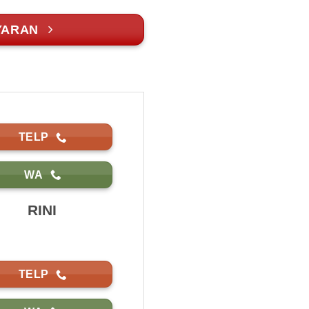
YARAN
TELP
WA
RINI
TELP