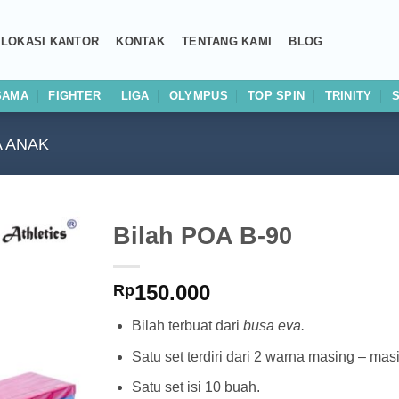
LOKASI KANTOR
KONTAK
TENTANG KAMI
BLOG
SAMA
FIGHTER
LIGA
OLYMPUS
TOP SPIN
TRINITY
 ANAK
Bilah POA B-90
Add to
150.000
wishlist
Rp
Bilah terbuat dari
busa eva.
Satu set terdiri dari 2 warna masing – mas
Satu set isi 10 buah.