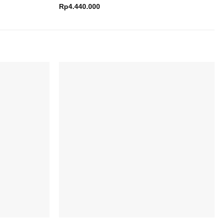
Rp
4.440.000
Add to
Add to
wishlist
wishlist