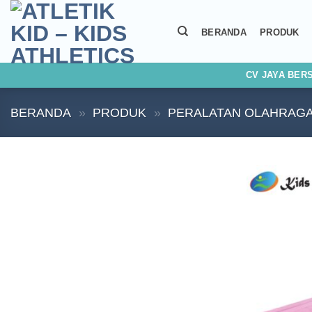
Skip
to
BERANDA
PRODUK
content
CV JAYA BER
BERANDA
»
PRODUK
»
PERALATAN OLAHRAGA