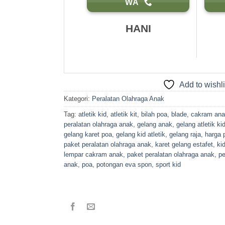
WA
HANI
Add to wishli
Kategori:
Peralatan Olahraga Anak
Tag:
atletik kid
,
atletik kit
,
bilah poa
,
blade
,
cakram an
peralatan olahraga anak
,
gelang anak
,
gelang atletik ki
gelang karet poa
,
gelang kid atletik
,
gelang raja
,
harga 
paket peralatan olahraga anak
,
karet gelang estafet
,
kid
lempar cakram anak
,
paket peralatan olahraga anak
,
p
anak
,
poa
,
potongan eva spon
,
sport kid