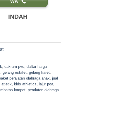
WA
INDAH
st
ak
,
cakram pvc
,
daftar harga
d
,
gelang estafet
,
gelang karet
,
paket peralatan olahraga anak
,
jual
 atletik
,
kids athletics
,
lajur poa
,
embatas lompat
,
peralatan olahraga