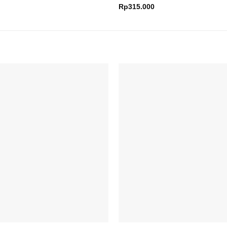
Rp
315.000
Add to
wishlist