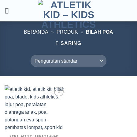
Skip
to
content
BERANDA
»
PRODUK
»
BILAH POA
SARING
Add to
wishlist
PERALATAN OLAHRAGA ANAK