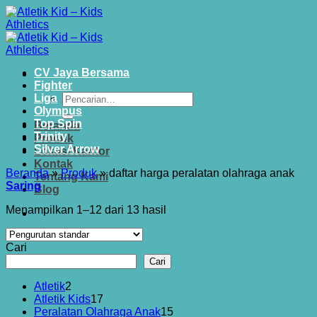
Skip
to
content
CV Jaya Bersama
Fighter
Pencarian
Liga
untuk:
Olympus
Top Spin
Beranda
Trinity
Produk
Silver Arrow
Lokasi Kantor
Kontak
Beranda
»
Produk
»
daftar harga peralatan olahraga anak
Tentang Kami
Saring
Blog
Menampilkan 1–12 dari 13 hasil
Cari
Cari
2
Atletik
2
Produk
17
Atletik Kids
17
Produk
15
Peralatan Olahraga Anak
15