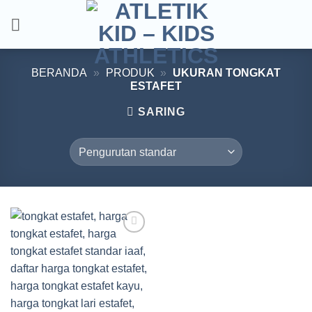
Skip
to
content
BERANDA
»
PRODUK
»
UKURAN TONGKAT
ESTAFET
SARING
Add to
wishlist