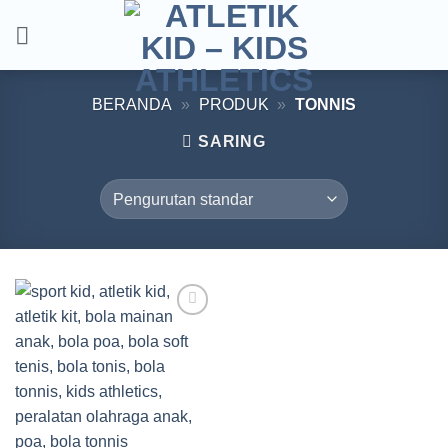
Skip
to
content
BERANDA
»
PRODUK
»
TONNIS
SARING
Add to
wishlist