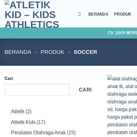
Skip
to
BERANDA
PRODUK
content
CV JAYA BER
BERANDA
»
PRODUK
»
SOCCER
Cari
CARI
2
Atletik
2
Produk
17
Atletik Kids
17
Produk
15
Peralatan Olahraga Anak
15