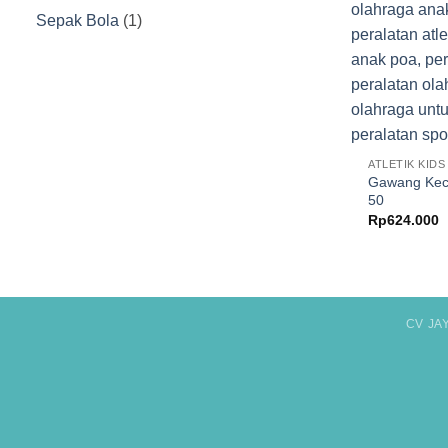
Produk
1
Sepak Bola
1
Produk
ATLETIK KIDS
Gawang Keci
50
Rp
624.000
CV JA