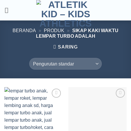
Skip
to
content
BERANDA
»
PRODUK
»
SIKAP KAKI WAKTU
LEMPAR TURBO ADALAH
SARING
Add to
Add to
wishlist
wishlist