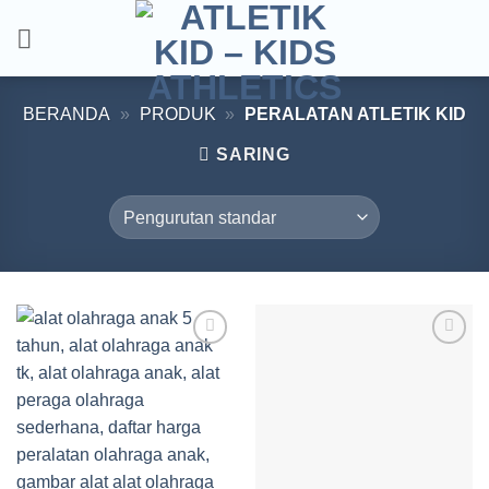
Skip
to
content
BERANDA
»
PRODUK
»
PERALATAN ATLETIK KID
SARING
Add to
Add to
wishlist
wishlist