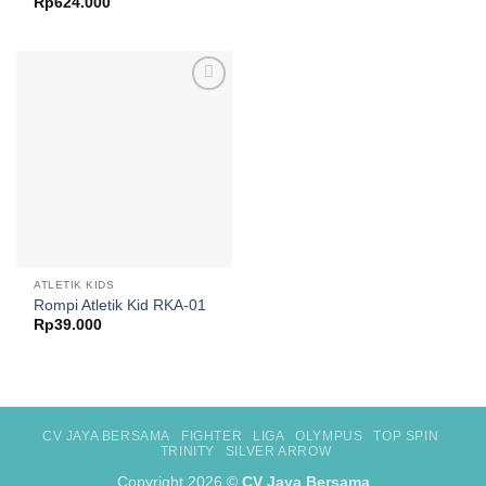
Rp
624.000
Add to
wishlist
ATLETIK KIDS
Rompi Atletik Kid RKA-01
Rp
39.000
CV JAYA BERSAMA
FIGHTER
LIGA
OLYMPUS
TOP SPIN
TRINITY
SILVER ARROW
Copyright 2026 ©
CV Jaya Bersama