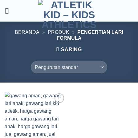
Skip
to
content
BERANDA
»
PRODUK
»
PENGERTIAN LARI
FORMULA
SARING
Add to
wishlist