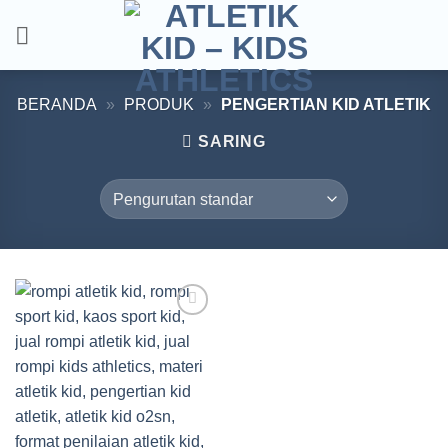
Skip
to
content
BERANDA
»
PRODUK
»
PENGERTIAN KID ATLETIK
SARING
Add to
wishlist