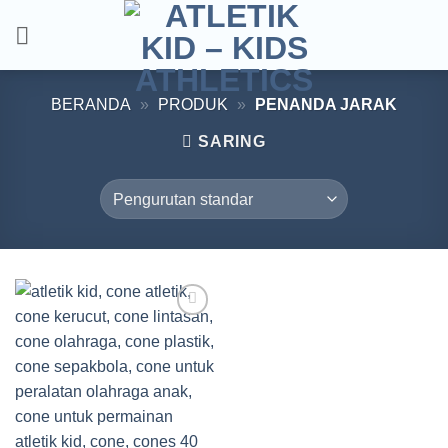
Skip
to
content
BERANDA
»
PRODUK
»
PENANDA JARAK
SARING
Add to
wishlist