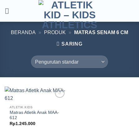
Skip
to
content
BERANDA
»
PRODUK
»
MATRAS SENAM 6 CM
SARING
Add to
wishlist
ATLETIK KIDS
Matras Atletik Anak MAA-
612
Rp
1.245.000