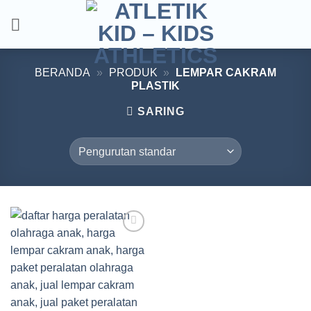
Skip
to
content
BERANDA
»
PRODUK
»
LEMPAR CAKRAM
PLASTIK
SARING
Add to
wishlist