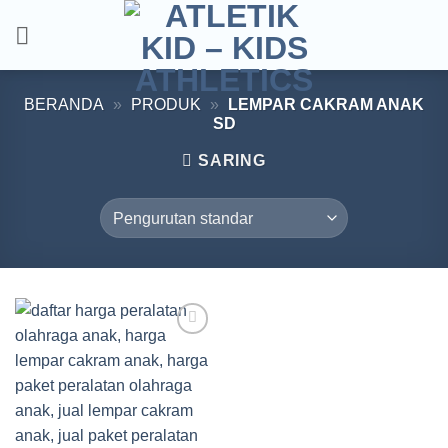
Skip
to
content
BERANDA
»
PRODUK
»
LEMPAR CAKRAM ANAK
SD
SARING
Add to
wishlist