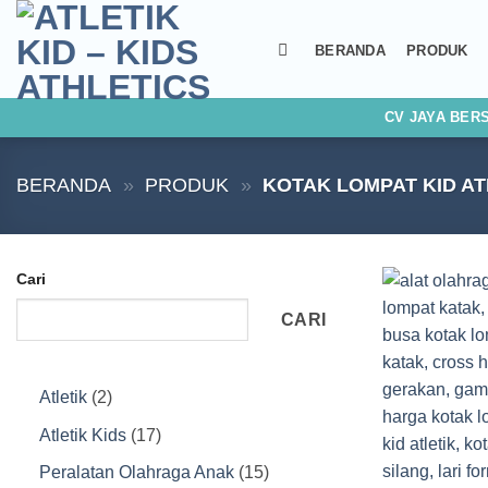
Skip
to
BERANDA
PRODUK
content
CV JAYA BER
BERANDA
»
PRODUK
»
KOTAK LOMPAT KID AT
Cari
CARI
2
Atletik
2
Produk
17
Atletik Kids
17
Produk
15
Peralatan Olahraga Anak
15