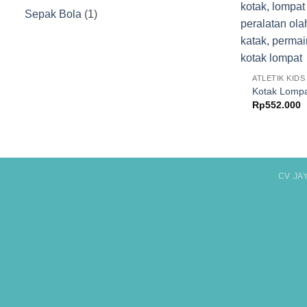
Produk
1
Sepak Bola
1
Produk
ATLETIK KIDS
Kotak Lompa
Rp
552.000
CV JA