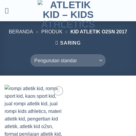
Skip
to
content
BERANDA
»
PRODUK
»
KID ATLETIK O2SN 2017
SARING
Add to
wishlist