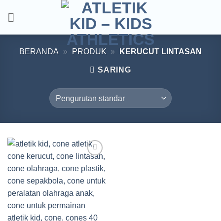
Skip
to
content
BERANDA
»
PRODUK
»
KERUCUT LINTASAN
SARING
Add to
wishlist