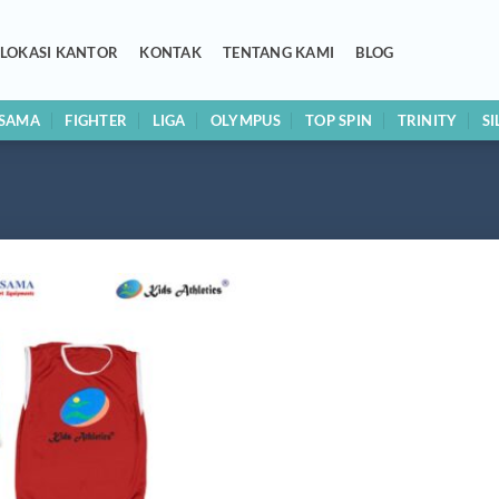
LOKASI KANTOR
KONTAK
TENTANG KAMI
BLOG
RSAMA
FIGHTER
LIGA
OLYMPUS
TOP SPIN
TRINITY
S
Add to
wishlist