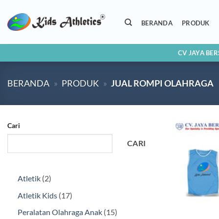
Skip
to
BERANDA
PRODUK
content
CV JAYA BE
BERANDA
»
PRODUK
»
JUAL ROMPI OLAHRAGA
Cari
CARI
2
Atletik
2
Produk
17
Atletik Kids
17
Produk
15
Peralatan Olahraga Anak
15