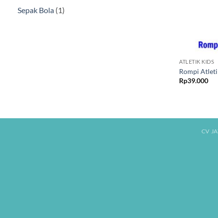
Produk
1
Sepak Bola
1
Produk
ATLETIK KIDS
Rompi Atlet
Rp
39.000
CV J