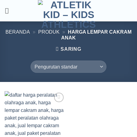
Skip
to
content
BERANDA
»
PRODUK
»
HARGA LEMPAR CAKRAM
ANAK
SARING
Add to
wishlist