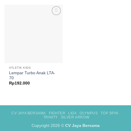
Add to
wishlist
ATLETIK KIDS
Lempar Turbo Anak LTA-
70
Rp
192.000
CV JAYA BERSAMA
FIGHTER
LIGA
OLYMPUS
TOP SPIN
TRINITY
SILVER ARROW
Copyright 2026 ©
CV Jaya Bersama