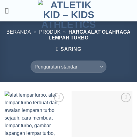
Skip
to
content
BERANDA
»
PRODUK
»
HARGA ALAT OLAHRAGA
LEMPAR TURBO
SARING
Add to
Add to
wishlist
wishlist