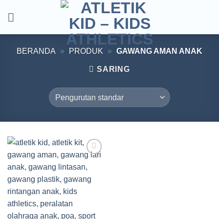
Skip
to
content
BERANDA
»
PRODUK
»
GAWANG AMAN ANAK
SARING
Add to
wishlist