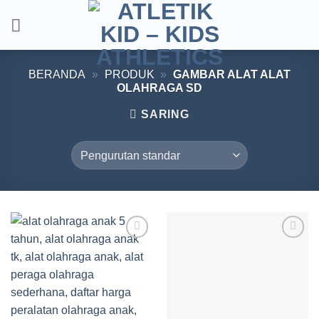
Skip
to
content
BERANDA
»
PRODUK
»
GAMBAR ALAT ALAT
OLAHRAGA SD
SARING
Add to
Add to
wishlist
wishlist