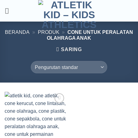
Skip
to
content
BERANDA
»
PRODUK
»
CONE UNTUK PERALATAN
OLAHRAGA ANAK
SARING
Add to
wishlist