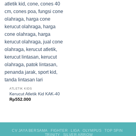
ATLETIK KIDS
Kerucut Atletik Kid KAK-40
Rp
552.000
CV JAYA BERSAMA
FIGHTER
LIGA
OLYMPUS
TOP SPIN
TRINITY
SILVER ARROW