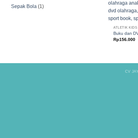
Produk
1
Sepak Bola
1
Produk
ATLETIK KIDS
Buku dan DV
Rp
156.000
CV JA