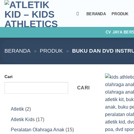
Skip
to
BERANDA
PRODUK
content
CV JAYA BER
BERANDA
»
PRODUK
»
BUKU DAN DVD INSTR
Cari
CARI
2
Atletik
2
Produk
17
Atletik Kids
17
Produk
15
Peralatan Olahraga Anak
15