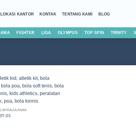
LOKASI KANTOR
KONTAK
TENTANG KAMI
BLOG
SAMA
FIGHTER
LIGA
OLYMPUS
TOP SPIN
TRINITY
Add to
wishlist
OLAHRAGA ANAK
 BT-03