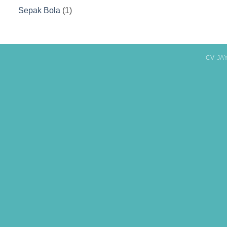
Produk
1
Sepak Bola
1
Produk
CV JA