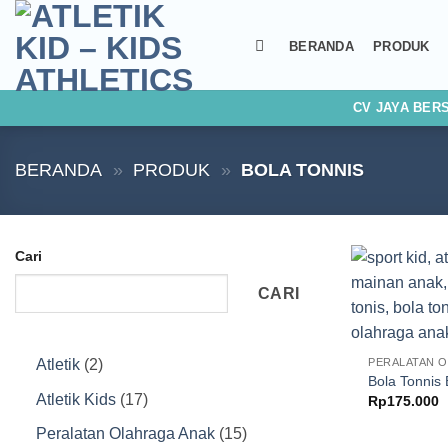
Skip
to
BERANDA
PRODUK
content
CV JAYA BER
BERANDA
»
PRODUK
»
BOLA TONNIS
Cari
CARI
2
PERALATAN 
Atletik
2
Bola Tonnis
Produk
17
Atletik Kids
17
Rp
175.000
Produk
15
Peralatan Olahraga Anak
15