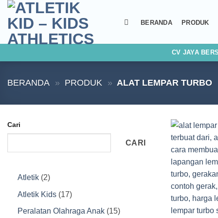
Skip
to
BERANDA
PRODUK
content
CV JAYA BER
BERANDA
»
PRODUK
»
ALAT LEMPAR TURBO
Cari
CARI
2
Atletik
2
Produk
17
Atletik Kids
17
Produk
15
Peralatan Olahraga Anak
15