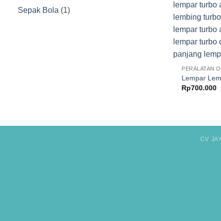
Produk
1
Sepak Bola
1
Produk
PERALATAN 
Lempar Lem
Rp
700.000
CV JA